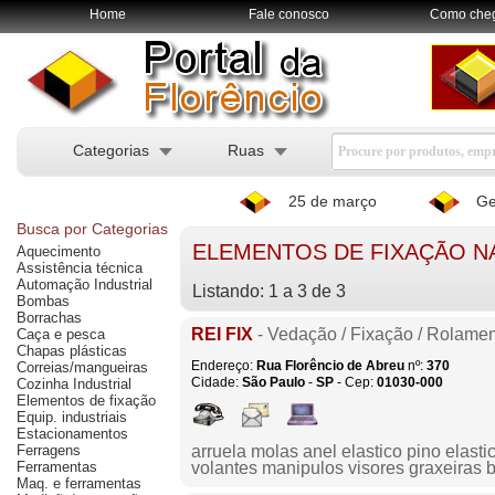
Home
Fale conosco
Como che
Categorias
Ruas
25 de março
Ge
Busca por Categorias
ELEMENTOS DE FIXAÇÃO N
Aquecimento
Assistência técnica
Automação Industrial
Listando: 1 a 3 de 3
Bombas
Borrachas
REI FIX
- Vedação / Fixação / Rolame
Caça e pesca
Chapas plásticas
Endereço:
Rua Florêncio de Abreu
nº:
370
Correias/mangueiras
Cidade:
São Paulo
-
SP
- Cep:
01030-000
Cozinha Industrial
Elementos de fixação
Equip. industriais
Estacionamentos
Ferragens
arruela molas anel elastico pino elasti
Ferramentas
volantes manipulos visores graxeiras b
Maq. e ferramentas