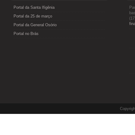
Portal da Santa Ifigênia
Par
bas
Portal da 25 de março
(17
fin
Portal da General Osório
Portal no Brás
Copyrig