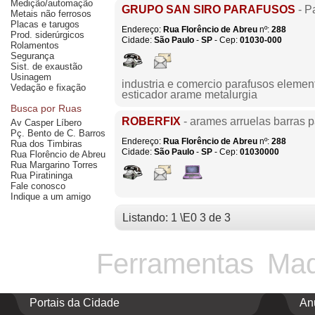
Medição/automação
GRUPO SAN SIRO PARAFUSOS
- P
Metais não ferrosos
Placas e tarugos
Endereço:
Rua Florêncio de Abreu
nº:
288
Prod. siderúrgicos
Cidade:
São Paulo
-
SP
- Cep:
01030-000
Rolamentos
Segurança
Sist. de exaustão
Usinagem
industria e comercio parafusos elemen
Vedação e fixação
esticador arame metalurgia
Busca por Ruas
ROBERFIX
- arames arruelas barras 
Av Casper Líbero
Pç. Bento de C. Barros
Endereço:
Rua Florêncio de Abreu
nº:
288
Rua dos Timbiras
Cidade:
São Paulo
-
SP
- Cep:
01030000
Rua Florêncio de Abreu
Rua Margarino Torres
Rua Piratininga
Fale conosco
Indique a um amigo
Listando: 1 \E0 3 de 3
Ferramentas
Maq
Portais da Cidade
An