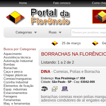
Home
Fale conosco
Como che
Categorias
Ruas
25 de março
Ge
Busca por Categorias
BORRACHAS NA FLORÊNCIO
Aquecimento
Assistência técnica
Automação Industrial
Listando: 1 a 2 de 2
Bombas
Borrachas
DINA
- Correias, Polias e Borracha
Caça e pesca
Chapas plásticas
Endereço:
Rua Piratininga
nº:
858
Correias/mangueiras
Cidade:
São Paulo
-
SP
- Cep:
03042-000
Cozinha Industrial
Elementos de fixação
Equip. industriais
Estacionamentos
Ferragens
borrachas correias rexon polias mangue
Ferramentas
adesivos condutores de ar engates epi
Maq. e ferramentas