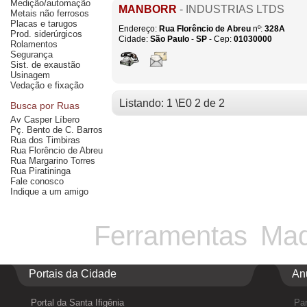
Medição/automação
MANBORR
- INDUSTRIAS LTDS
Metais não ferrosos
Placas e tarugos
Endereço:
Rua Florêncio de Abreu
nº:
328A
Prod. siderúrgicos
Cidade:
São Paulo
-
SP
- Cep:
01030000
Rolamentos
Segurança
Sist. de exaustão
Usinagem
Vedação e fixação
Listando: 1 \E0 2 de 2
Busca por Ruas
Av Casper Líbero
Pç. Bento de C. Barros
Rua dos Timbiras
Rua Florêncio de Abreu
Rua Margarino Torres
Rua Piratininga
Fale conosco
Indique a um amigo
Ferramentas
Maq
Portais da Cidade
An
Portal da Santa Ifigênia
Par